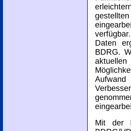
erleichte
gestell
eingearbe
verfügba
Daten er
BDRG. We
aktuelle
Möglich
Aufwand
Verbess
genomme
eingearbei
Mit der 