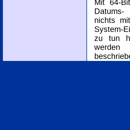
Mit 64-B
Datums- 
nichts m
System-Ei
zu tun h
werden
beschrieb