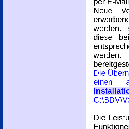
per E-Mail
Neue Ver
erworbene
werden. Is
diese be
entsprech
werden. 
bereitgeste
Die Über
einen 
Installat
C:\BDV\Ve
Die Leist
Funktione